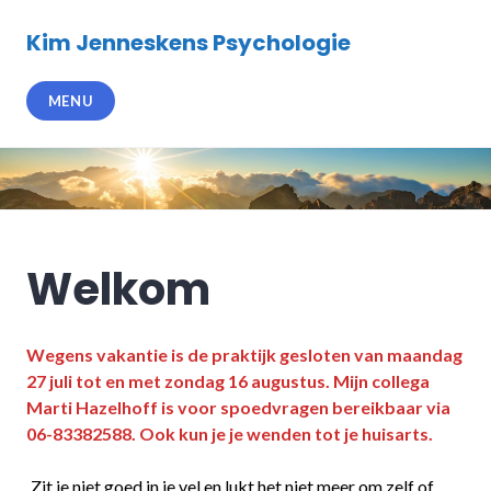
Meteen
naar
Kim Jenneskens Psychologie
de
inhoud
MENU
Welkom
Wegens vakantie is de praktijk gesloten van maandag
27 juli tot en met zondag 16 augustus. Mijn collega
Marti Hazelhoff is voor spoedvragen bereikbaar via
06-83382588. Ook kun je je wenden tot je huisarts.
Zit je niet goed in je vel en lukt het niet meer om zelf of